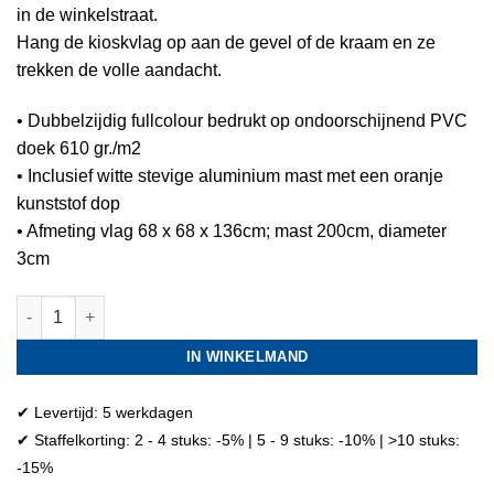
in de winkelstraat.
Hang de kioskvlag op aan de gevel of de kraam en ze
trekken de volle aandacht.
• Dubbelzijdig fullcolour bedrukt op ondoorschijnend PVC
doek 610 gr./m2
• Inclusief witte stevige aluminium mast met een oranje
kunststof dop
• Afmeting vlag 68 x 68 x 136cm; mast 200cm, diameter
3cm
Sushi kioskvlag II aantal
IN WINKELMAND
✔ Levertijd: 5 werkdagen
✔ Staffelkorting: 2 - 4 stuks: -5% | 5 - 9 stuks: -10% | >10 stuks:
-15%