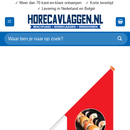
✓ Meer dan 70 kant-en-klare ontwerpen
✓ Korte levertijd
Ga
✓ Levering in Nederland en België
naar
inhoud
Zoeken
naar: