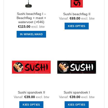
Sushi beachflag I –
Sushi beachflag II
Beachflag + mast +
Vanaf:
€
69.00
excl. btw
watervoet (+€46)
KIES OPTIES
€
115.00
excl. btw
Dit
IN WINKELMAND
product
heeft
meerdere
variaties.
Deze
optie
kan
gekozen
worden
op
de
productpagina
Sushi spandoek II
Sushi spandoek I
Vanaf:
€
39.00
excl. btw
Vanaf:
€
39.00
excl. btw
KIES OPTIES
KIES OPTIES