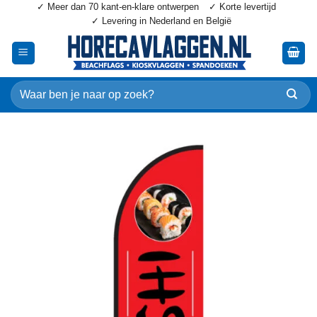
✓ Meer dan 70 kant-en-klare ontwerpen
✓ Korte levertijd
Ga
✓ Levering in Nederland en België
naar
inhoud
Zoeken
naar: