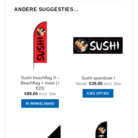
ANDERE SUGGESTIES…
Sushi beachflag II –
Sushi spandoek I
Beachflag + mast (+
Vanaf:
€
39.00
excl. btw
€20)
KIES OPTIES
€
89.00
excl. btw
Dit
IN WINKELMAND
product
heeft
meerdere
variaties.
Deze