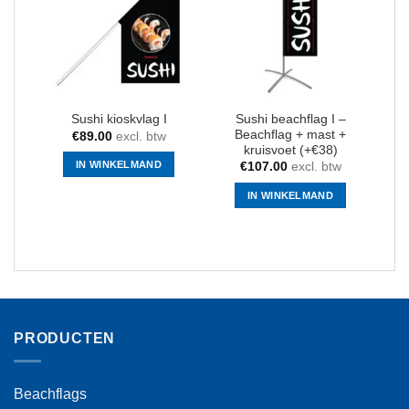
optie
kan
gekozen
worden
op
de
Sushi beachflag I –
productpagina
Sushi kioskvlag I
Beachflag + mast +
€
89.00
excl. btw
kruisvoet (+€38)
IN WINKELMAND
€
107.00
excl. btw
IN WINKELMAND
PRODUCTEN
Beachflags