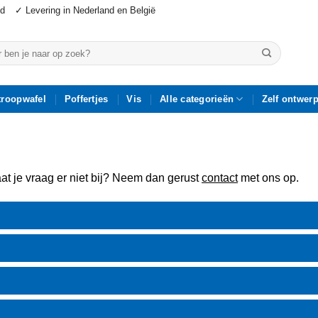
jd
✓ Levering in Nederland en België
n
troopwafel
Poffertjes
Vis
Alle categorieën
Zelf ontwer
at je vraag er niet bij? Neem dan gerust
contact
met ons op.