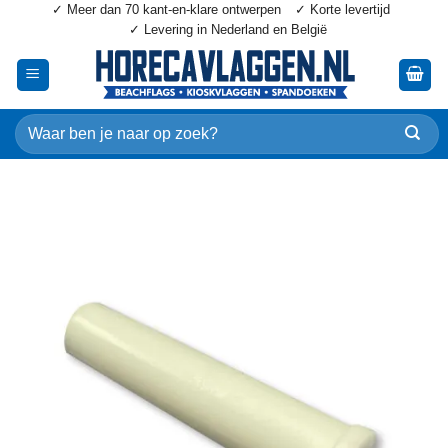
✓ Meer dan 70 kant-en-klare ontwerpen
✓ Korte levertijd
Ga
✓ Levering in Nederland en België
naar
inhoud
Zoeken
naar: