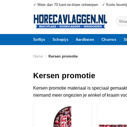
Ga
✓ Meer dan 70 kant-en-klare ontwerpen
✓ Korte leverti
naar
inhoud
Zoeke
naar:
Softijs
Schepijs
Aardbeien
Churros
S
Home
/
Kersen promotie
Kersen promotie
Kersen promotie materiaal is speciaal gemaakt 
niemand meer ongezien je winkel of kraam voor