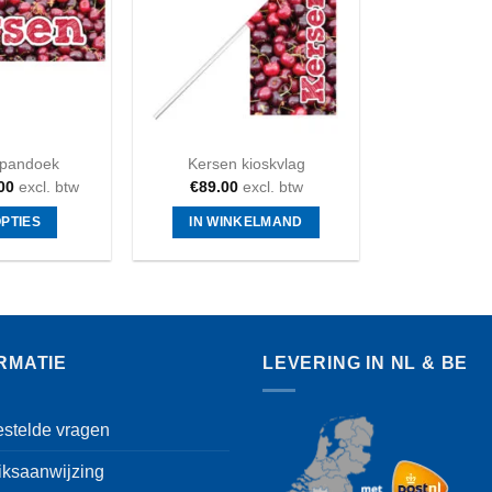
spandoek
Kersen kioskvlag
00
excl. btw
€
89.00
excl. btw
OPTIES
IN WINKELMAND
Dit
product
heeft
meerdere
variaties.
RMATIE
LEVERING IN NL & BE
Deze
optie
kan
estelde vragen
gekozen
iksaanwijzing
worden