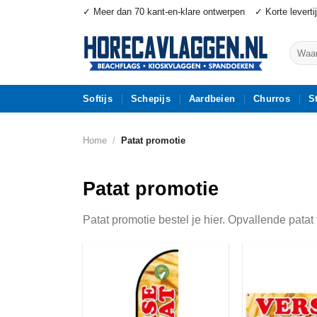
Ga
✓ Meer dan 70 kant-en-klare ontwerpen
✓ Korte leverti
naar
inhoud
Zoeke
naar:
Softijs
Schepijs
Aardbeien
Churros
S
Home
/
Patat promotie
Patat promotie
Patat promotie bestel je hier. Opvallende pata