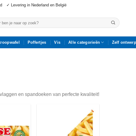
jd
✓ Levering in Nederland en België
n
troopwafel
Poffertjes
Vis
Alle categorieën
Zelf ontwer
t vlaggen en spandoeken van perfecte kwaliteit!