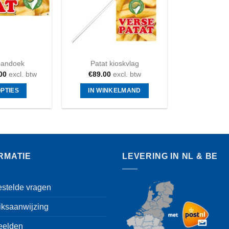
pandoek
Patat kioskvlag
00
excl. btw
€
89.00
excl. btw
OPTIES
IN WINKELMAND
Dit
product
heeft
meerdere
variaties.
RMATIE
LEVERING IN NL & BE
Deze
optie
kan
estelde vragen
gekozen
iksaanwijzing
worden
op
eelden