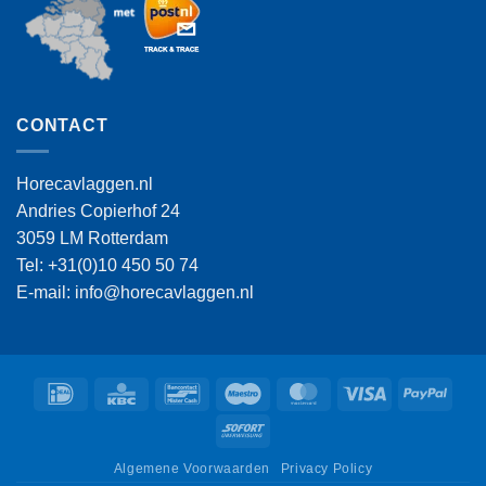
CONTACT
Horecavlaggen.nl
Andries Copierhof 24
3059 LM Rotterdam
Tel: +31(0)10 450 50 74
E-mail: info@horecavlaggen.nl
IDeal
KBC
Bancontact
Maestro
MasterCard
Visa
PayPa
Sofort
Algemene Voorwaarden
Privacy Policy