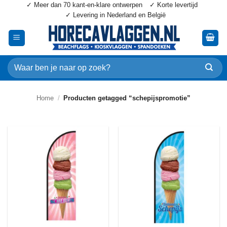
✓ Meer dan 70 kant-en-klare ontwerpen
✓ Korte levertijd
Ga
✓ Levering in Nederland en België
naar
inhoud
Zoeken
naar:
Home
/
Producten getagged “schepijspromotie”