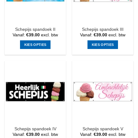
gekozen
gekozen
worden
worden
op
op
de
de
Schepijs spandoek II
Schepijs spandoek III
productpagina
productpagina
Vanaf:
€
39.00
excl. btw
Vanaf:
€
39.00
excl. btw
KIES OPTIES
KIES OPTIES
Dit
Dit
product
product
heeft
heeft
meerdere
meerdere
variaties.
variaties.
Deze
Deze
optie
optie
kan
kan
gekozen
gekozen
worden
worden
op
op
de
de
Schepijs spandoek IV
Schepijs spandoek V
productpagina
productpagina
Vanaf:
€
39.00
excl. btw
Vanaf:
€
39.00
excl. btw