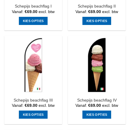
Schepijs beachflag I
Schepijs beachflag II
Vanaf:
€
69.00
excl. btw
Vanaf:
€
69.00
excl. btw
KIES OPTIES
KIES OPTIES
Dit
Dit
product
product
heeft
heeft
meerdere
meerdere
variaties.
variaties.
Deze
Deze
optie
optie
kan
kan
gekozen
gekozen
worden
worden
op
op
de
de
Schepijs beachflag III
Schepijs beachflag IV
productpagina
productpagina
Vanaf:
€
69.00
excl. btw
Vanaf:
€
69.00
excl. btw
KIES OPTIES
KIES OPTIES
Dit
Dit
product
product