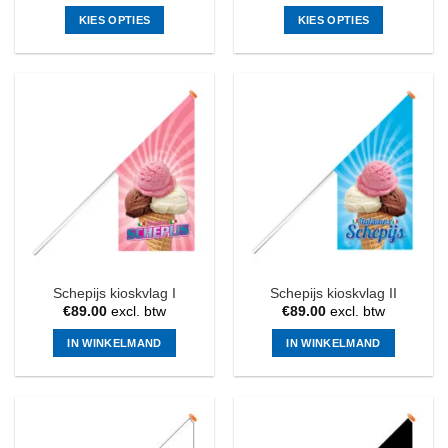
KIES OPTIES
KIES OPTIES
Dit
Dit
product
product
heeft
heeft
meerdere
meerdere
variaties.
variaties.
Deze
Deze
optie
optie
kan
kan
gekozen
gekozen
worden
worden
op
op
de
de
Schepijs kioskvlag I
Schepijs kioskvlag II
productpagina
productpagina
€
89.00
excl. btw
€
89.00
excl. btw
IN WINKELMAND
IN WINKELMAND