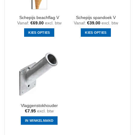
Schepijs beachflag V
Schepijs spandoek V
Vanaf:
€
69.00
excl. btw
Vanaf:
€
39.00
excl. btw
KIES OPTIES
KIES OPTIES
Dit
Dit
product
product
heeft
heeft
meerdere
meerdere
variaties.
variaties.
Deze
Deze
optie
optie
kan
kan
gekozen
gekozen
worden
worden
op
op
Vlaggenstokhouder
de
de
€
7.95
excl. btw
productpagina
productpagina
IN WINKELMAND