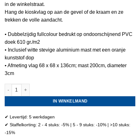
in de winkelstraat.
Hang de kioskvlag op aan de gevel of de kraam en ze
trekken de volle aandacht.
• Dubbelzijdig fullcolour bedrukt op ondoorschijnend PVC
doek 610 gr./m2
• Inclusief witte stevige aluminium mast met een oranje
kunststof dop
• Afmeting vlag 68 x 68 x 136cm; mast 200cm, diameter
3cm
Schepijs kioskvlag V aantal
IN WINKELMAND
✔ Levertijd: 5 werkdagen
✔ Staffelkorting: 2 - 4 stuks: -5% | 5 - 9 stuks: -10% | >10 stuks:
-15%