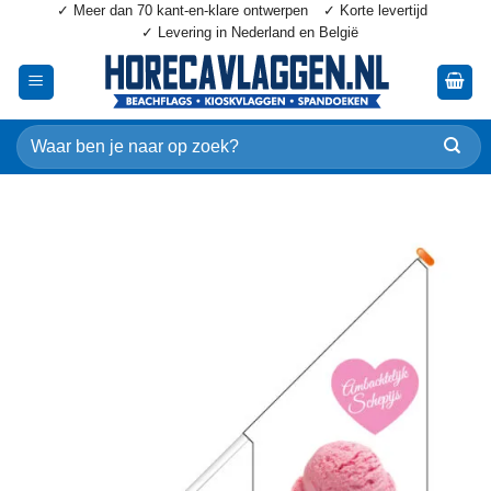
✓ Meer dan 70 kant-en-klare ontwerpen
✓ Korte levertijd
Ga
✓ Levering in Nederland en België
naar
inhoud
Zoeken
naar: