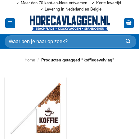
✓ Meer dan 70 kant-en-klare ontwerpen
✓ Korte levertijd
Ga
✓ Levering in Nederland en België
naar
inhoud
Zoeken
naar:
Home
/
Producten getagged “koffiegevelvlag”