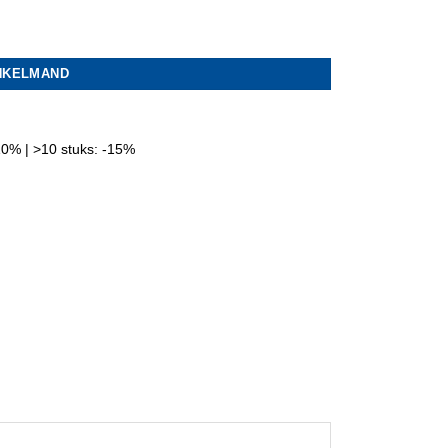
INKELMAND
 -10% | >10 stuks: -15%