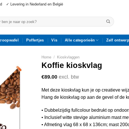
jd
✓ Levering in Nederland en België
n
troopwafel
Poffertjes
Vis
Alle categorieën
Zelf ontwer
Home
/
Kioskvlaggen
Koffie kioskvlag
€
89.00
excl. btw
Met deze kioskvlag kun je op creatieve wij
Hang de kioskvlag op aan de gevel of de k
• Dubbelzijdig fullcolour bedrukt op ondo
• Inclusief witte stevige aluminium mast me
• Afmeting vlag 68 x 68 x 136cm; mast 20