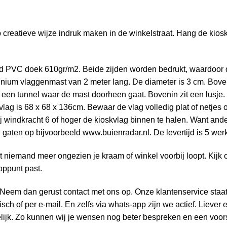
op creatieve wijze indruk maken in de winkelstraat. Hang de kio
d PVC doek 610gr/m2. Beide zijden worden bedrukt, waardoor d
inium vlaggenmast van 2 meter lang. De diameter is 3 cm. Bove
 een tunnel waar de mast doorheen gaat. Bovenin zit een lusje. 
 vlag is 68 x 68 x 136cm. Bewaar de vlag volledig plat of netje
ij windkracht 6 of hoger de kioskvlag binnen te halen. Want an
 gaten op bijvoorbeeld
www.buienradar.nl.
De levertijd is 5 we
t niemand meer ongezien je kraam of winkel voorbij loopt. Kijk 
oppunt past.
? Neem dan gerust
contact
met ons op. Onze klantenservice staat 
ch of per e-mail. En zelfs via whats-app zijn we actief. Liever
lijk. Zo kunnen wij je wensen nog beter bespreken en een voor