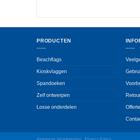
PRODUCTEN
INFO
Beachflags
Veelg
Kioskvlaggen
Gebru
Spandoeken
Voorb
Zelf ontwerpen
Retou
Losse onderdelen
Offert
Conta
Algemene Voorwaarden
Privacy Policy