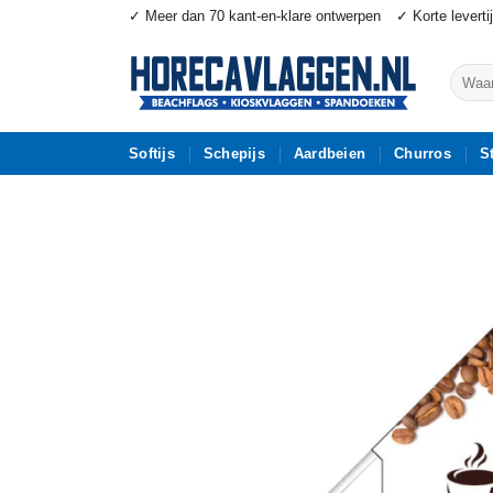
Ga
✓ Meer dan 70 kant-en-klare ontwerpen
✓ Korte leverti
naar
inhoud
Zoeke
naar:
Softijs
Schepijs
Aardbeien
Churros
S