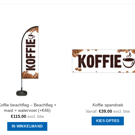
Koffie beachflag – Beachflag +
Koffie spandoek
mast + watervoet (+€46)
Vanaf:
€
39.00
excl. btw
€
115.00
excl. btw
KIES OPTIES
IN WINKELMAND
Dit