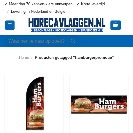
Ga
✓ Meer dan 70 kant-en-klare ontwerpen
✓ Korte levertijd
naar
✓ Levering in Nederland en België
inhoud
Zoeken
naar:
Home
/
Producten getagged “hamburgerpromotie”