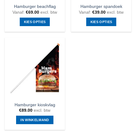
Hamburger beachflag
Hamburger spandoek
Vanaf:
€
69.00
excl. btw
Vanaf:
€
39.00
excl. btw
KIES OPTIES
KIES OPTIES
Dit
Dit
product
product
heeft
heeft
meerdere
meerdere
variaties.
variaties.
Deze
Deze
optie
optie
kan
kan
gekozen
gekozen
worden
worden
op
op
de
de
Hamburger kioskvlag
productpagina
productpagina
€
89.00
excl. btw
IN WINKELMAND