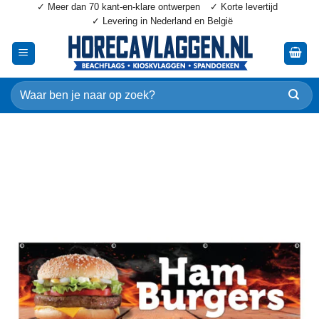
✓ Meer dan 70 kant-en-klare ontwerpen
✓ Korte levertijd
Ga
✓ Levering in Nederland en België
naar
inhoud
Zoeken
naar: