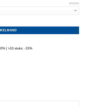
WISSEN
INKELMAND
 -10% | >10 stuks: -15%