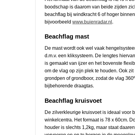
boodschap is daarom van beide zijden zich
beachflag bij windkracht 6 of hoger binne
bijvoorbeeld
www.buienradar.nl
.
Beachflag mast
De mast wordt ook wel vaak hengelsysteem 
d.m.v. een kliksysteem. De lengtes hierva
is gemaakt van ijzer en het bovenste flexib
om de vlag op zijn plek te houden. Ook zit 
grondpen of grondboor, zodat de vlag 360º
bijbehorende draagtas.
Beachflag k
ruisvoet
De zilverkleurige kruisvoet is ideaal voo
winkelcentra. Het formaat is 78 x 60cm. Do
houder is slechts 1,2kg, maar staat daarent
vervoeren en op te bergen in de meegelev