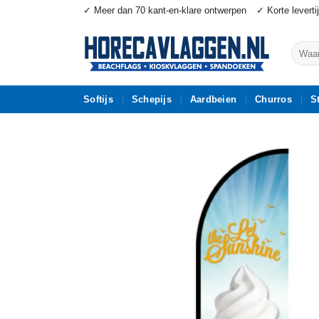
Ga
✓ Meer dan 70 kant-en-klare ontwerpen
✓ Korte leverti
naar
inhoud
Zoeke
naar:
Softijs
Schepijs
Aardbeien
Churros
S