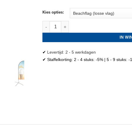
Kies opties:
Softijs beachflag I aantal
IN W
✔
Levertijd: 2 - 5 werkdagen
✔ Staffelkorting: 2 - 4 stuks: -5% | 5 - 9 stuks: