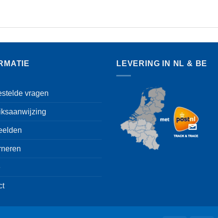
RMATIE
LEVERING IN NL & BE
estelde vragen
iksaanwijzing
eelden
rneren
e
ct