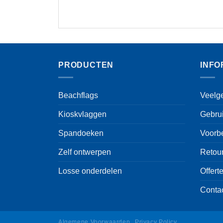
product
heeft
meerdere
variaties.
Deze
PRODUCTEN
INFO
optie
kan
gekozen
Beachflags
Veelg
worden
op
Kioskvlaggen
Gebru
de
Spandoeken
Voorb
productpagina
Zelf ontwerpen
Retou
Losse onderdelen
Offert
Conta
Algemene Voorwaarden
Privacy Policy