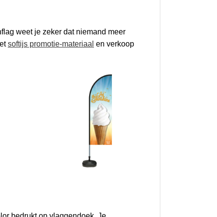
chflag weet je zeker dat niemand meer
met
softijs promotie-materiaal
en verkoop
lor bedrukt op vlaggendoek. Je