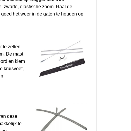
e, zwarte, elastische zoom. Haal de
m goed het weer in de gaten te houden op
 te zetten
mm. De mast
oord en klem
e kruisvoet,
en
van deze
akkelijk te
t en