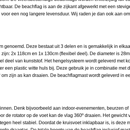
tbaar. De beachflag is aan de zijkant afgewerkt met een stevig
n voor een nog langere levensduur. Wij raden je dan ook aan o
genoemd. Deze bestaat uit 3 delen en is gemakkelijk in elkaar
n zijn: 2x 118cm en 1x 130cm (flexibel deel). De diameter is 28
el deel van kunststof.
Het hengelsysteem wordt geleverd met k
er een plastic witte huls bij. Deze gebruik je in combinatie met d
 om zijn as kan draaien. De beachflagmast wordt geleverd in e
r binnen. Denk bijvoorbeeld aan indoor-evenementen, beurzen of
or de rotator op de voet kan de vlag 360º draaien.
Het gewicht 
egen heel stabiel. Doordat de kruisvoet inklapbaar is, is deze m
erde draagtas.
De totale hoogte van de beachflag inclusief mas