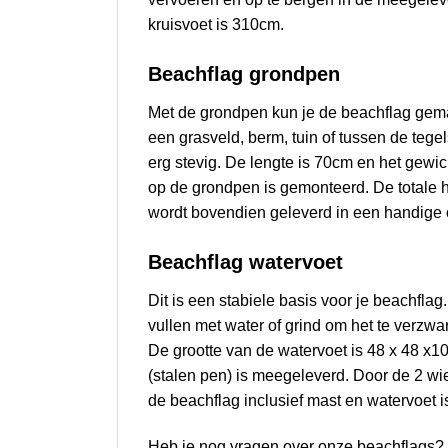
kruisvoet is 310cm.
Beachflag g
rondpen
Met de grondpen kun je de beachflag gemak
een grasveld, berm, tuin of tussen de tegel
erg stevig. De lengte is 70cm en het gewic
op de grondpen is gemonteerd. De totale 
wordt bovendien geleverd in een handige 
Beachflag w
atervoet
Dit is een stabiele basis voor je beachflag
vullen met water of grind om het te verzw
De grootte van de watervoet is 48 x 48 x
(stalen pen) is meegeleverd.
Door de 2 wie
de beachflag inclusief mast en watervoet 
Heb je nog vragen over onze beachflags?