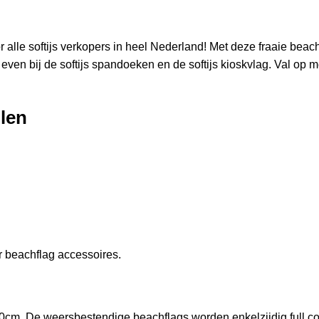
or alle softijs verkopers in heel Nederland! Met deze fraaie bea
k even bij de
softijs spandoeken
en de
softijs kioskvlag
. Val op 
llen
 beachflag accessoires.
80cm. De weersbestendige beachflags worden enkelzijdig full co