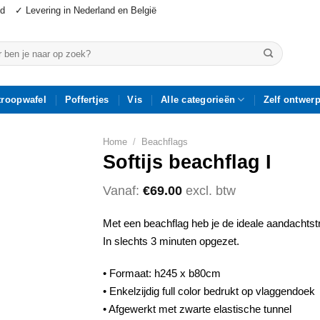
jd
✓ Levering in Nederland en België
n
troopwafel
Poffertjes
Vis
Alle categorieën
Zelf ontwer
Home
/
Beachflags
Softijs beachflag I
Vanaf:
€
69.00
excl. btw
Met een beachflag heb je de ideale aandachtst
In slechts 3 minuten opgezet.
• Formaat: h245 x b80cm
• Enkelzijdig full color bedrukt op vlaggendoek
• Afgewerkt met zwarte elastische tunnel