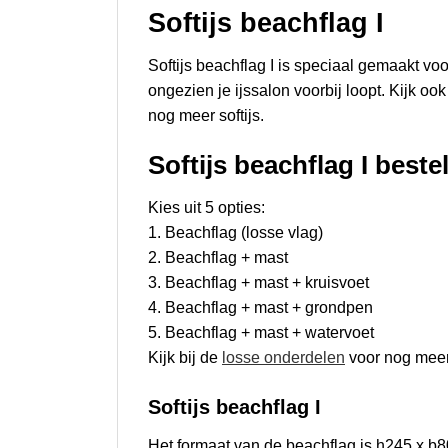
Softijs beachflag I
Softijs beachflag I is speciaal gemaakt vo
ongezien je ijssalon voorbij loopt. Kijk oo
nog meer softijs.
Softijs beachflag I beste
Kies uit 5 opties:
1. Beachflag (losse vlag)
2. Beachflag + mast
3. Beachflag + mast + kruisvoet
4. Beachflag + mast + grondpen
5. Beachflag + mast + watervoet
Kijk bij de
losse onderdelen
voor nog meer
Softijs beachflag I
Het formaat van de beachflag is h245 x b