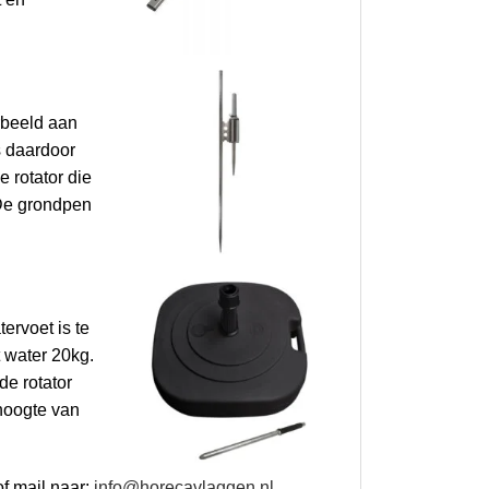
rbeeld aan
s daardoor
 rotator die
 De grondpen
ervoet is te
 water 20kg.
e rotator
 hoogte van
f mail naar:
info@horecavlaggen.nl