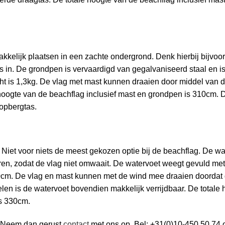
kelijk plaatsen in een zachte ondergrond. Denk hierbij bijvoo
s in.
De grondpen is vervaardigd van gegalvaniseerd staal en i
ht is 1,3kg. De vlag met mast kunnen draaien door middel van de
hoogte van de beachflag inclusief mast en grondpen is 310cm.
opbergtas.
. Niet voor niets de meest gekozen optie bij de beachflag. De wat
aren, zodat de vlag niet omwaait. De watervoet weegt gevuld met
10cm.
De vlag en mast kunnen met de wind mee draaien doordat d
len is de watervoet bovendien makkelijk verrijdbaar. De totale
is 330cm.
Neem dan gerust
contact
met ons op. Bel: +31(0)10-450 50 74 o