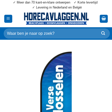
✓ Meer dan 70 kant-en-klare ontwerpen
✓ Korte levertijd
Ga
✓ Levering in Nederland en België
naar
inhoud
Zoeken
naar: