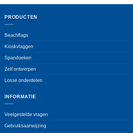
optie
kan
gekozen
PRODUCTEN
worden
op
de
Beachflags
productpagina
Kioskvlaggen
Spandoeken
Zelf ontwerpen
Losse onderdelen
INFORMATIE
Veelgestelde vragen
Gebruiksaanwijzing