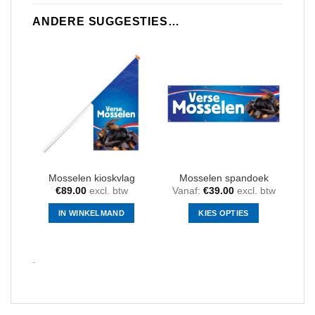
ANDERE SUGGESTIES…
Mosselen kioskvlag
Mosselen spandoek
€
89.00
excl. btw
Vanaf:
€
39.00
excl. btw
IN WINKELMAND
KIES OPTIES
Dit
product
.
heeft
meerdere
variaties.
Deze