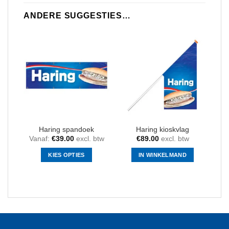
ANDERE SUGGESTIES…
Haring spandoek
Haring kioskvlag
Vanaf:
€
39.00
excl. btw
€
89.00
excl. btw
KIES OPTIES
IN WINKELMAND
Dit
product
heeft
meerdere
variaties.
Deze