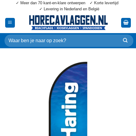
✓ Meer dan 70 kant-en-klare ontwerpen
✓ Korte levertijd
Ga
✓ Levering in Nederland en België
naar
inhoud
Zoeken
naar: