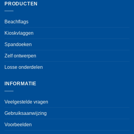
optie
PRODUCTEN
kan
gekozen
worden
Beachflags
op
de
Kioskvlaggen
productpagina
Spandoeken
Zelf ontwerpen
Losse onderdelen
INFORMATIE
Veelgestelde vragen
Gebruiksaanwijzing
Voorbeelden