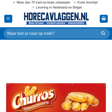
✓ Meer dan 70 kant-en-klare ontwerpen
✓ Korte levertijd
Ga
✓ Levering in Nederland en België
naar
inhoud
Zoeken
naar: