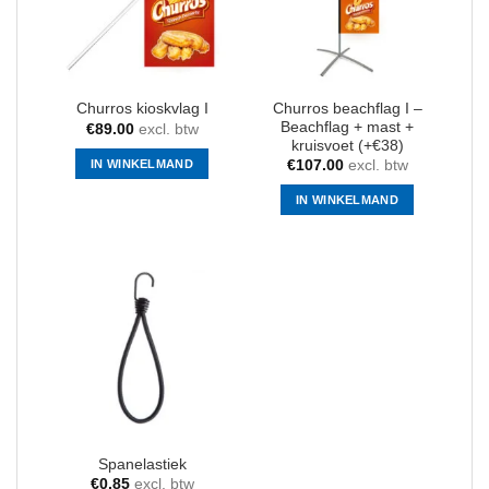
Churros beachflag I –
Churros kioskvlag I
Beachflag + mast +
€
89.00
excl. btw
kruisvoet (+€38)
IN WINKELMAND
€
107.00
excl. btw
IN WINKELMAND
Spanelastiek
€
0.85
excl. btw