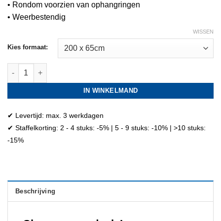
• Rondom voorzien van ophangringen
• Weerbestendig
WISSEN
Kies formaat:
Churros spandoek I aantal
IN WINKELMAND
✔ Levertijd: max. 3 werkdagen
✔ Staffelkorting: 2 - 4 stuks: -5% | 5 - 9 stuks: -10% | >10 stuks:
-15%
Beschrijving