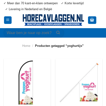
Ga
✓ Meer dan 70 kant-en-klare ontwerpen
✓ Korte levertijd
naar
✓ Levering in Nederland en België
inhoud
Zoeken
naar:
Home
/
Producten getagged “yoghurtijs”