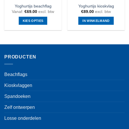
Yoghurtijs beachflag
Yoghurtijs kioskvlag
Vanaf:
€
69.00
excl. btw
€
89.00
excl. btw
KIES OPTIES
IN WINKELMAND
Dit
product
heeft
meerdere
variaties.
PRODUCTEN
Deze
optie
kan
Beachflags
gekozen
worden
Kioskvlaggen
op
de
Spandoeken
productpagina
Zelf ontwerpen
Losse onderdelen