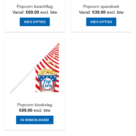
Popcorn beachflag
Popcorn spandoek
Vanaf:
€
69.00
excl. btw
Vanaf:
€
39.00
excl. btw
KIES OPTIES
KIES OPTIES
Dit
Dit
product
product
heeft
heeft
meerdere
meerdere
variaties.
variaties.
Deze
Deze
optie
optie
kan
kan
gekozen
gekozen
worden
worden
op
op
de
de
Popcorn kioskvlag
productpagina
productpagina
€
89.00
excl. btw
IN WINKELMAND