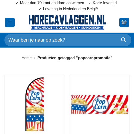
✓ Meer dan 70 kant-en-klare ontwerpen
✓ Korte levertijd
Ga
✓ Levering in Nederland en België
naar
inhoud
Zoeken
naar:
Home
/
Producten getagged “popcornpromotie”