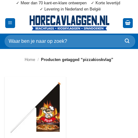
✓ Meer dan 70 kant-en-klare ontwerpen
✓ Korte levertijd
Ga
✓ Levering in Nederland en België
naar
inhoud
Zoeken
naar:
Home
/
Producten getagged “pizzakioskvlag”