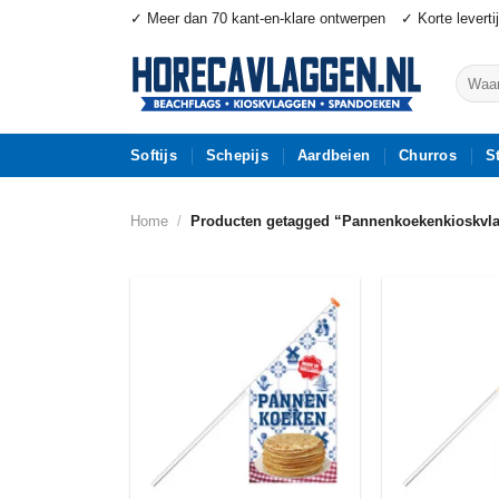
Ga
✓ Meer dan 70 kant-en-klare ontwerpen
✓ Korte leverti
naar
inhoud
Zoeke
naar:
Softijs
Schepijs
Aardbeien
Churros
S
Home
/
Producten getagged “Pannenkoekenkioskvl