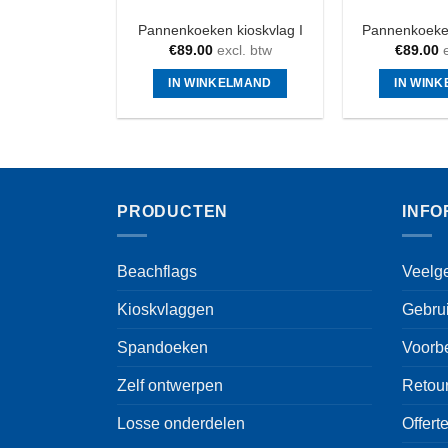
Pannenkoeken kioskvlag I
Pannenkoeken
€
89.00
excl. btw
€
89.00
e
IN WINKELMAND
IN WIN
PRODUCTEN
INFO
Beachflags
Veelg
Kioskvlaggen
Gebru
Spandoeken
Voorb
Zelf ontwerpen
Retou
Losse onderdelen
Offert