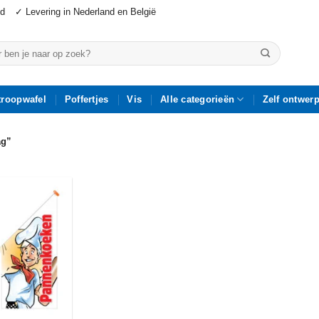
jd
✓ Levering in Nederland en België
n
troopwafel
Poffertjes
Vis
Alle categorieën
Zelf ontwer
ag”