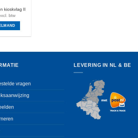
 kioskvlag II
xcl. btw
KELMAND
RMATIE
LEVERING IN NL & BE
estelde vragen
iksaanwijzing
eelden
rneren
e