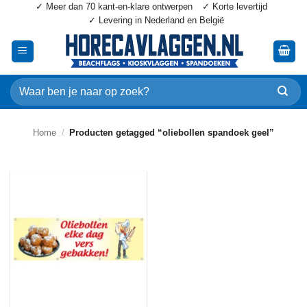
✓ Meer dan 70 kant-en-klare ontwerpen
✓ Korte levertijd
Ga
✓ Levering in Nederland en België
naar
inhoud
Zoeken
naar:
Home
/
Producten getagged “oliebollen spandoek geel”