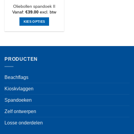
Oliebollen spandoek II
Vanaf:
€
39.00
excl. btw
KIES OPTIES
Dit
product
heeft
meerdere
variaties.
PRODUCTEN
Deze
optie
kan
Beachflags
gekozen
worden
Kioskvlaggen
op
de
Spandoeken
productpagina
Zelf ontwerpen
Losse onderdelen