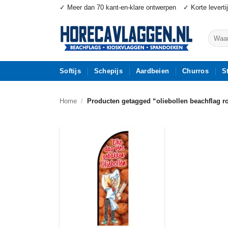
Ga
✓ Meer dan 70 kant-en-klare ontwerpen
✓ Korte leverti
naar
inhoud
Zoeke
naar:
Softijs
Schepijs
Aardbeien
Churros
S
Home
/
Producten getagged “oliebollen beachflag r