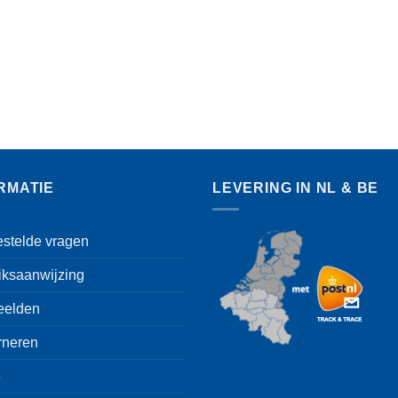
RMATIE
LEVERING IN NL & BE
estelde vragen
iksaanwijzing
eelden
rneren
e