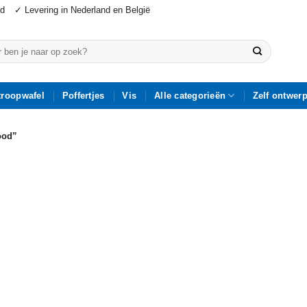
jd
✓ Levering in Nederland en België
n
troopwafel
Poffertjes
Vis
Alle categorieën
Zelf ontwer
ood”