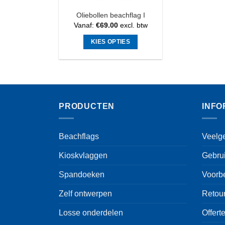
Oliebollen beachflag I
Vanaf:
€
69.00
excl. btw
KIES OPTIES
Dit
product
heeft
meerdere
variaties.
PRODUCTEN
INFO
Deze
optie
kan
Beachflags
Veelg
gekozen
Kioskvlaggen
Gebru
worden
op
Spandoeken
Voorb
de
productpagina
Zelf ontwerpen
Retou
Losse onderdelen
Offert