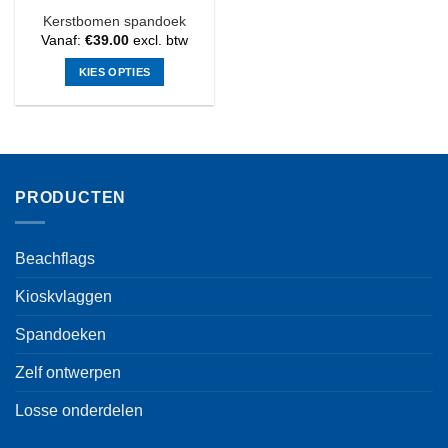
Kerstbomen spandoek
Vanaf:
€
39.00
excl. btw
KIES OPTIES
Dit
product
heeft
meerdere
variaties.
PRODUCTEN
Deze
optie
kan
Beachflags
gekozen
worden
Kioskvlaggen
op
de
Spandoeken
productpagina
Zelf ontwerpen
Losse onderdelen