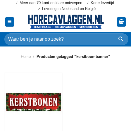
✓ Meer dan 70 kant-en-klare ontwerpen
✓ Korte levertijd
Ga
✓ Levering in Nederland en België
naar
inhoud
Zoeken
naar:
Home
/
Producten getagged “kerstboombanner”