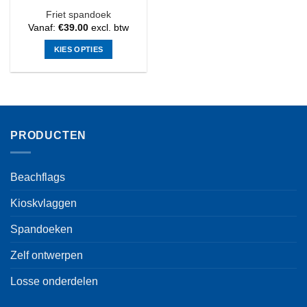
Friet spandoek
Vanaf:
€
39.00
excl. btw
KIES OPTIES
Dit
product
heeft
meerdere
variaties.
PRODUCTEN
Deze
optie
kan
Beachflags
gekozen
worden
Kioskvlaggen
op
de
Spandoeken
productpagina
Zelf ontwerpen
Losse onderdelen