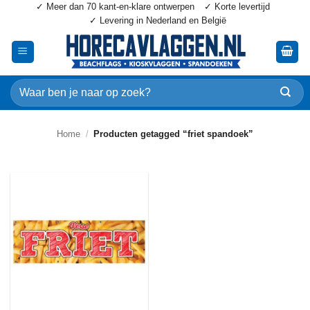
✓ Meer dan 70 kant-en-klare ontwerpen
✓ Korte levertijd
Ga
✓ Levering in Nederland en België
naar
inhoud
Zoeken
naar:
Home
/
Producten getagged “friet spandoek”