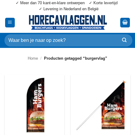
✓ Meer dan 70 kant-en-klare ontwerpen
✓ Korte levertijd
Ga
✓ Levering in Nederland en België
naar
inhoud
Zoeken
naar:
Home
/
Producten getagged “burgervlag”