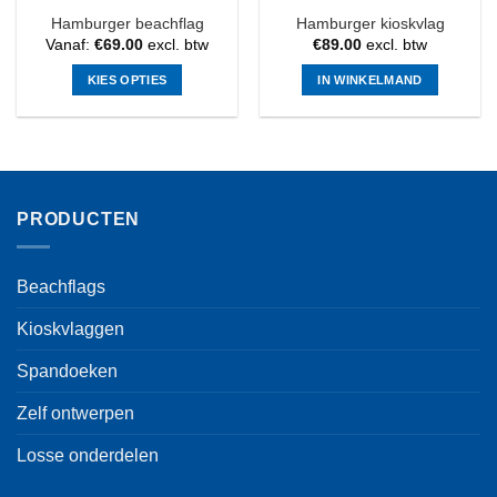
Hamburger beachflag
Hamburger kioskvlag
Vanaf:
€
69.00
excl. btw
€
89.00
excl. btw
KIES OPTIES
IN WINKELMAND
Dit
product
heeft
meerdere
variaties.
PRODUCTEN
Deze
optie
kan
Beachflags
gekozen
worden
Kioskvlaggen
op
de
Spandoeken
productpagina
Zelf ontwerpen
Losse onderdelen