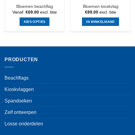
Bloemen beachflag
Bloemen kioskvlag
Vanaf:
€
69.00
excl. btw
€
89.00
excl. btw
KIES OPTIES
IN WINKELMAND
Dit
product
heeft
meerdere
variaties.
PRODUCTEN
Deze
optie
kan
Beachflags
gekozen
worden
Kioskvlaggen
op
de
Spandoeken
productpagina
Zelf ontwerpen
Losse onderdelen