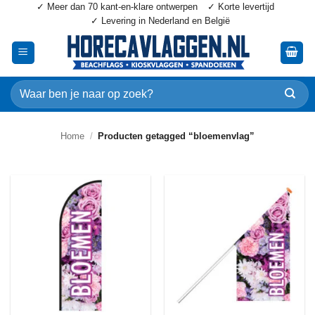
✓ Meer dan 70 kant-en-klare ontwerpen
✓ Korte levertijd
Ga
✓ Levering in Nederland en België
naar
inhoud
Zoeken
naar:
Home
/
Producten getagged “bloemenvlag”