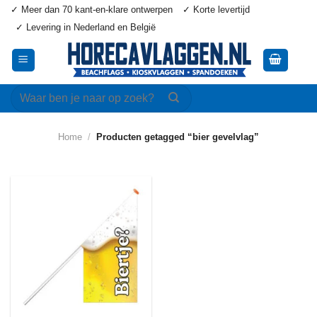
Ga
✓ Meer dan 70 kant-en-klare ontwerpen
✓ Korte levertijd
naar
✓ Levering in Nederland en België
inhoud
Zoeken
naar:
Home
/
Producten getagged “bier gevelvlag”