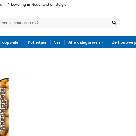
jd
✓ Levering in Nederland en België
n
troopwafel
Poffertjes
Vis
Alle categorieën
Zelf ontwer