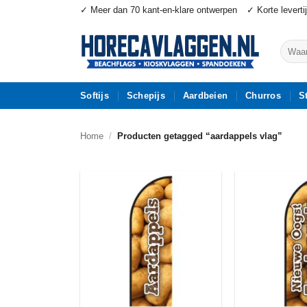
Ga
✓ Meer dan 70 kant-en-klare ontwerpen
✓ Korte leverti
naar
inhoud
Zoeke
naar:
Softijs
Schepijs
Aardbeien
Churros
S
Home
/
Producten getagged “aardappels vlag”