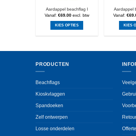
Aardappel beachflag I
Aardappel b
Vanaf:
€
69.00
excl. btw
Vanaf:
€
69.
KIES OPTIES
KIES 
Dit
product
heeft
meerdere
variaties.
PRODUCTEN
INFO
Deze
optie
kan
Beachflags
Veelg
gekozen
Kioskvlaggen
Gebru
worden
op
Spandoeken
Voorb
de
productpagina
Zelf ontwerpen
Retou
Losse onderdelen
Offert